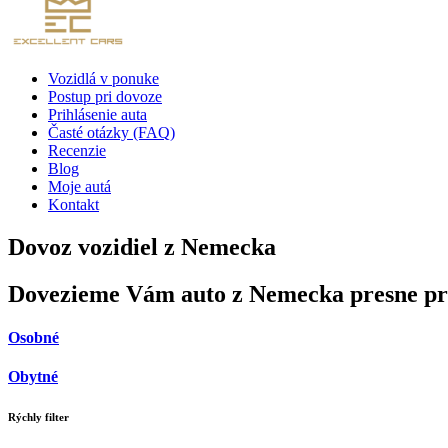
Vozidlá v ponuke
Postup pri dovoze
Prihlásenie auta
Časté otázky (FAQ)
Recenzie
Blog
Moje autá
Kontakt
Dovoz vozidiel z Nemecka
Dovezieme Vám auto z Nemecka presne pr
Osobné
Obytné
Rýchly filter