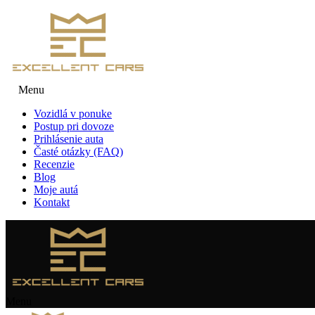
Menu
Vozidlá v ponuke
Postup pri dovoze
Prihlásenie auta
Časté otázky (FAQ)
Recenzie
Blog
Moje autá
Kontakt
Menu