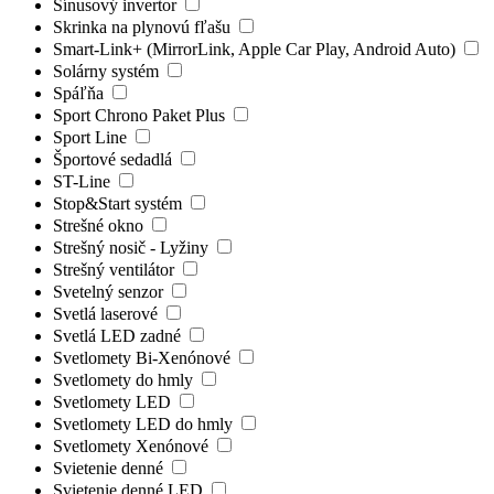
Sínusový invertor
Skrinka na plynovú fľašu
Smart-Link+ (MirrorLink, Apple Car Play, Android Auto)
Solárny systém
Spáľňa
Sport Chrono Paket Plus
Sport Line
Športové sedadlá
ST-Line
Stop&Start systém
Strešné okno
Strešný nosič - Lyžiny
Strešný ventilátor
Svetelný senzor
Svetlá laserové
Svetlá LED zadné
Svetlomety Bi-Xenónové
Svetlomety do hmly
Svetlomety LED
Svetlomety LED do hmly
Svetlomety Xenónové
Svietenie denné
Svietenie denné LED