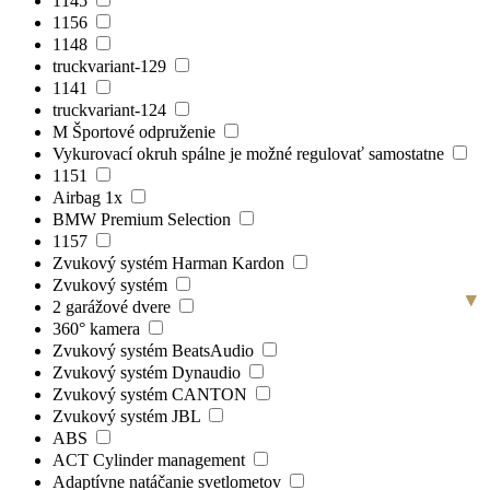
1145
1156
1148
truckvariant-129
1141
truckvariant-124
M Športové odpruženie
Vykurovací okruh spálne je možné regulovať samostatne
1151
Airbag 1x
BMW Premium Selection
1157
Zvukový systém Harman Kardon
Zvukový systém
▾
▾
▾
▾
▾
2 garážové dvere
360° kamera
Zvukový systém BeatsAudio
Zvukový systém Dynaudio
Zvukový systém CANTON
Zvukový systém JBL
ABS
ACT Cylinder management
Adaptívne natáčanie svetlometov