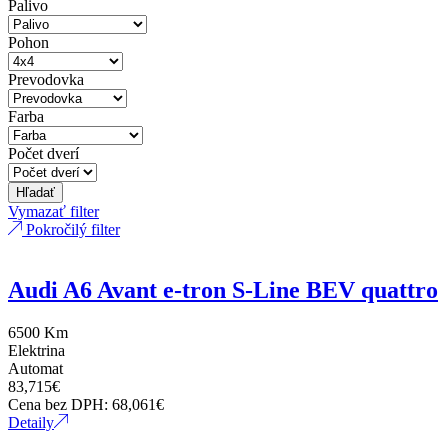
Palivo
Pohon
Prevodovka
Farba
Počet dverí
Hľadať
Vymazať filter
Pokročilý filter
Audi A6 Avant e-tron S-Line BEV quattro
6500 Km
Elektrina
Automat
83,715
€
Cena bez DPH:
68,061
€
Detaily