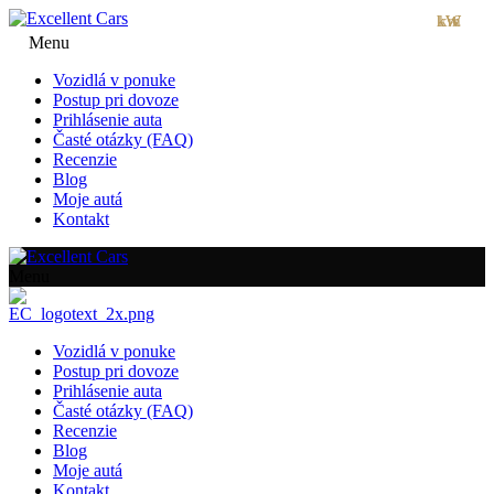
kW
kW
km
€
Menu
Vozidlá v ponuke
Postup pri dovoze
Prihlásenie auta
Časté otázky (FAQ)
Recenzie
Blog
Moje autá
Kontakt
Menu
Vozidlá v ponuke
Postup pri dovoze
Prihlásenie auta
Časté otázky (FAQ)
Recenzie
Blog
Moje autá
Kontakt