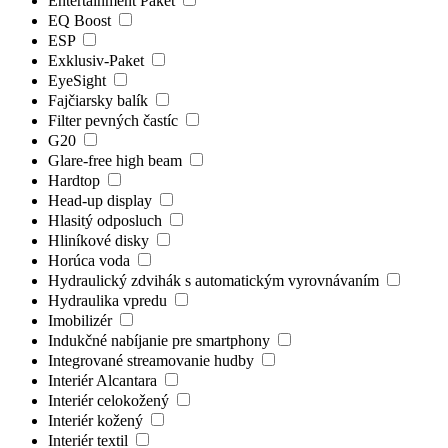
Entertainment Paket
EQ Boost
ESP
Exklusiv-Paket
EyeSight
Fajčiarsky balík
Filter pevných častíc
G20
Glare-free high beam
Hardtop
Head-up display
Hlasitý odposluch
Hliníkové disky
Horúca voda
Hydraulický zdvihák s automatickým vyrovnávaním
Hydraulika vpredu
Imobilizér
Indukčné nabíjanie pre smartphony
Integrované streamovanie hudby
Interiér Alcantara
Interiér celokožený
Interiér kožený
Interiér textil