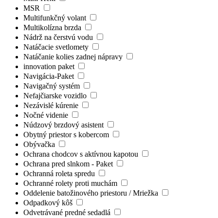
MSR
Multifunkčný volant
Multikolízna brzda
Nádrž na čerstvú vodu
Natáčacie svetlomety
Natáčanie kolies zadnej nápravy
innovation paket
Navigácia-Paket
Navigačný systém
Nefajčiarske vozidlo
Nezávislé kúrenie
Nočné videnie
Núdzový brzdový asistent
Obytný priestor s kobercom
Obývačka
Ochrana chodcov s aktívnou kapotou
Ochrana pred slnkom - Paket
Ochranná roleta spredu
Ochranné rolety proti muchám
Oddelenie batožinového priestoru / Mriežka
Odpadkový kôš
Odvetrávané predné sedadlá