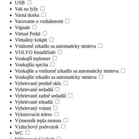
USB
Vak na lyže
Varná doska
Varovanie o vzdialenosti
Vignale
Virtual Pedal
Virtuálny kokpit
Vnútorné zrkadlo sa automaticky stmieva
VOLVO InstalliSafe
Vonkajší teplomer
Vonkajšia sprcha
Vonkajšie a vnútorné zrkadlo sa automaticky stmieva
Vonkajšie zrkadlo sa automaticky stmieva
Vyhrievané predné sklo
Vyhrievané sedadlá
Vyhrievané zadné sedadlá
Vyhrievané zrkadlá
Vyhrievaný volant
Vykurovacie teleso
Výmenník tepla motora
Vzduchový podvozok
WC