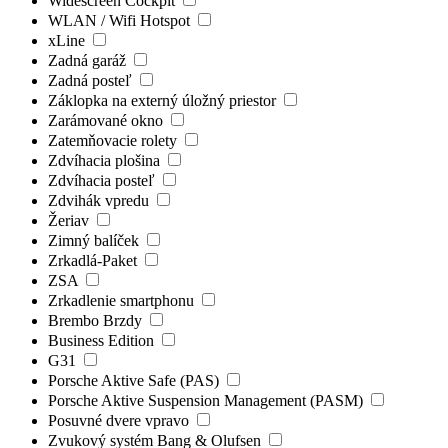
Widescreen Cockpit
WLAN / Wifi Hotspot
xLine
Zadná garáž
Zadná posteľ
Záklopka na externý úložný priestor
Zarámované okno
Zatemňovacie rolety
Zdvíhacia plošina
Zdvíhacia posteľ
Zdvihák vpredu
Žeriav
Zimný balíček
Zrkadlá-Paket
ZSA
Zrkadlenie smartphonu
Brembo Brzdy
Business Edition
G31
Porsche Aktive Safe (PAS)
Porsche Aktive Suspension Management (PASM)
Posuvné dvere vpravo
Zvukový systém Bang & Olufsen