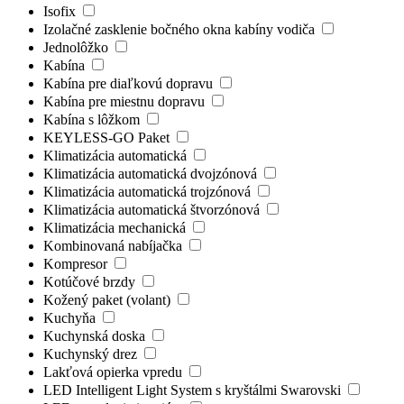
Isofix
Izolačné zasklenie bočného okna kabíny vodiča
Jednolôžko
Kabína
Kabína pre diaľkovú dopravu
Kabína pre miestnu dopravu
Kabína s lôžkom
KEYLESS-GO Paket
Klimatizácia automatická
Klimatizácia automatická dvojzónová
Klimatizácia automatická trojzónová
Klimatizácia automatická štvorzónová
Klimatizácia mechanická
Kombinovaná nabíjačka
Kompresor
Kotúčové brzdy
Kožený paket (volant)
Kuchyňa
Kuchynská doska
Kuchynský drez
Lakťová opierka vpredu
LED Intelligent Light System s kryštálmi Swarovski