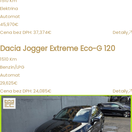
1510 Km
Elektrina
Automat
45,970
€
Cena bez DPH:
37,374
€
Detaily
Dacia Jogger Extreme Eco-G 120
1510 Km
Benzín/LPG
Automat
29,625
€
Cena bez DPH:
24,085
€
Detaily