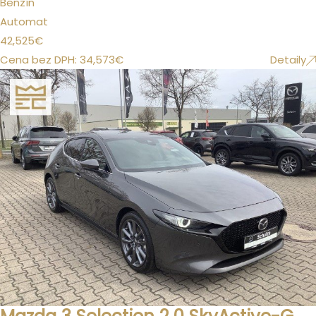
Benzín
Automat
42,525
€
Cena bez DPH:
34,573
€
Detaily