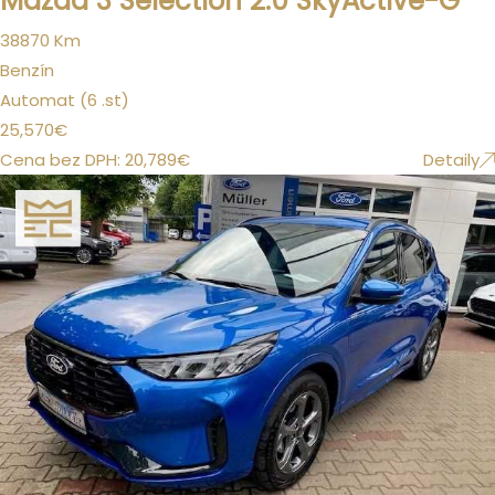
Mazda 3 Selection 2.0 SkyActive-G
38870 Km
Benzín
Automat (6 .st)
25,570
€
Cena bez DPH:
20,789
€
Detaily