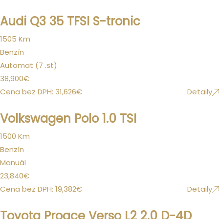
Audi Q3 35 TFSI S-tronic
1505 Km
Benzín
Automat (7 .st)
38,900
€
Cena bez DPH:
31,626
€
Detaily
Volkswagen Polo 1.0 TSI
1500 Km
Benzín
Manuál
23,840
€
Cena bez DPH:
19,382
€
Detaily
Toyota Proace Verso L2 2.0 D-4D