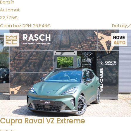
Benzín
Automat
32,775
€
Cena bez DPH:
26,646
€
Detaily
Cupra Raval VZ Extreme