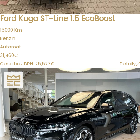
Ford Kuga ST-Line 1.5 EcoBoost
15000 Km
Benzín
Automat
31,460
€
Cena bez DPH:
25,577
€
Detaily