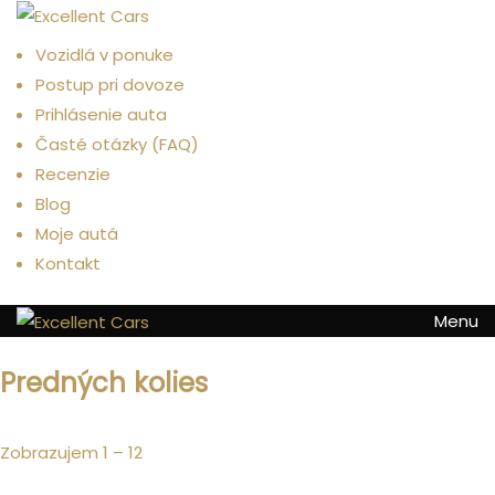
Menu
Vozidlá v ponuke
Postup pri dovoze
Prihlásenie auta
Časté otázky (FAQ)
Recenzie
Blog
Moje autá
Kontakt
Menu
Predných kolies
Zobrazujem
1
–
12