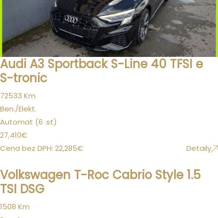
Audi A3 Sportback S-Line 40 TFSI e
S-tronic
72533 Km
Ben./Elekt.
Automat (6 .st)
27,410
€
Cena bez DPH:
22,285
€
Detaily
Volkswagen T-Roc Cabrio Style 1.5
TSI DSG
1508 Km