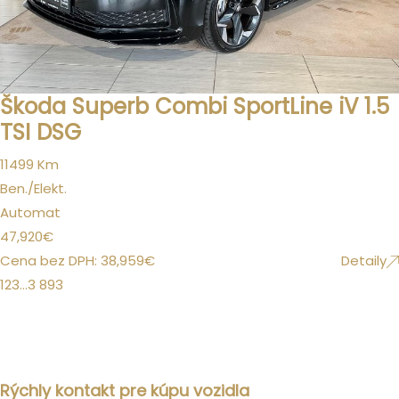
Škoda Superb Combi SportLine iV 1.5
TSI DSG
11499 Km
Ben./Elekt.
Automat
47,920
€
Cena bez DPH:
38,959
€
Detaily
1
2
3
…
3 893
Rýchly kontakt pre kúpu vozidla