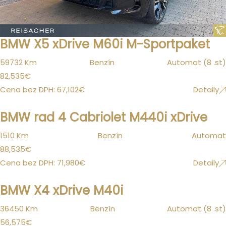
BMW X5 xDrive M60i M-Sportpaket
59732 Km
Benzín
Automat (8 .st)
82,535
€
Cena bez DPH:
67,102
€
Detaily
BMW rad 4 Cabriolet M440i xDrive
1510 Km
Benzín
Automat
88,535
€
Cena bez DPH:
71,980
€
Detaily
BMW X4 xDrive M40i
36450 Km
Benzín
Automat (8 .st)
56,575
€