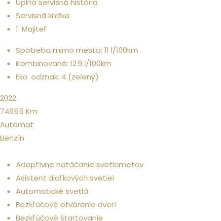
Úplná servisná história
Servisná knižka
1. Majiteľ
Spotreba mimo mesta: 11 l/100km
Kombinovaná: 12.9 l/100km
Eko. odznak: 4 (zelený)
2022
74655
Km
Automat
Benzín
Komfort
Adaptívne natáčanie svetlometov
Asistent diaľkových svetiel
Automatické svetlá
Bezkľúčové otváranie dverí
Bezkľúčové štartovanie