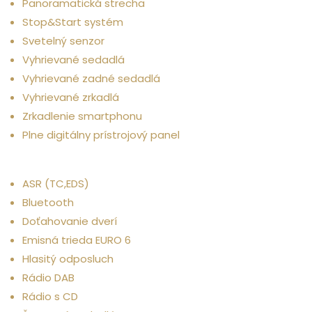
Panoramatická strecha
Stop&Start systém
Svetelný senzor
Vyhrievané sedadlá
Vyhrievané zadné sedadlá
Vyhrievané zrkadlá
Zrkadlenie smartphonu
Plne digitálny prístrojový panel
Iné
ASR (TC,EDS)
Bluetooth
Doťahovanie dverí
Emisná trieda EURO 6
Hlasitý odposluch
Rádio DAB
Rádio s CD