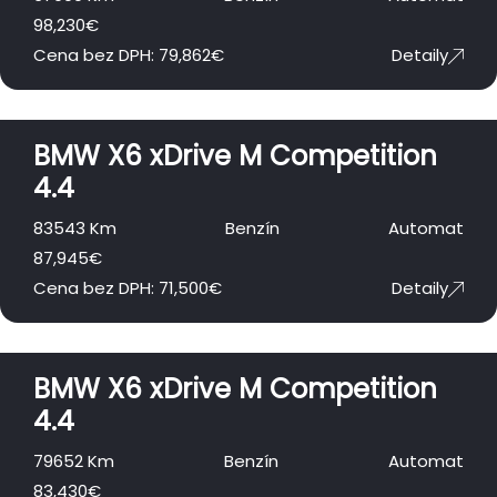
98,230
€
Cena bez DPH:
79,862
€
Detaily
BMW X6 xDrive M Competition
4.4
83543 Km
Benzín
Automat
87,945
€
Cena bez DPH:
71,500
€
Detaily
BMW X6 xDrive M Competition
4.4
79652 Km
Benzín
Automat
83,430
€