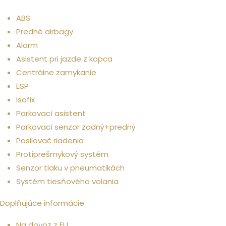
Bezpečnosť
ABS
Predné airbagy
Alarm
Asistent pri jazde z kopca
Centrálne zamykanie
ESP
Isofix
Parkovací asistent
Parkovací senzor zadný+predný
Posilovač riadenia
Protiprešmykový systém
Senzor tlaku v pneumatikách
Systém tiesňového volania
Doplňujúce informácie
Na dovoz z EU