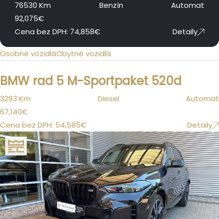
76530 Km
Benzín
Automat
92,075
€
Cena bez DPH:
74,858
€
Detaily
Osobné vozidlá
Obytné vozidlá
BMW rad 5 M-Sportpaket 520d
3293 Km
Diesel
Automat
67,140
€
Cena bez DPH:
54,585
€
Detaily