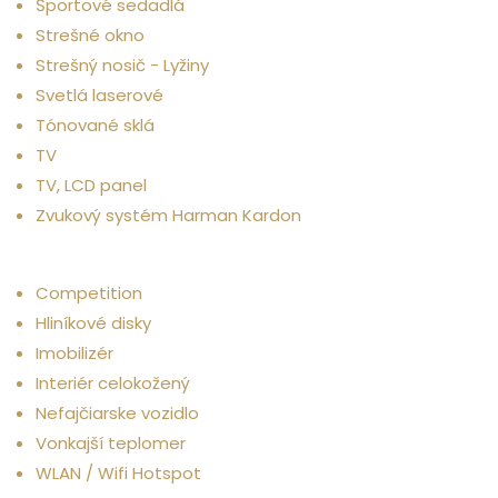
Športové sedadlá
Strešné okno
Strešný nosič - Lyžiny
Svetlá laserové
Tónované sklá
TV
TV, LCD panel
Zvukový systém Harman Kardon
Ostatné
Competition
Hliníkové disky
Imobilizér
Interiér celokožený
Nefajčiarske vozidlo
Vonkajší teplomer
WLAN / Wifi Hotspot