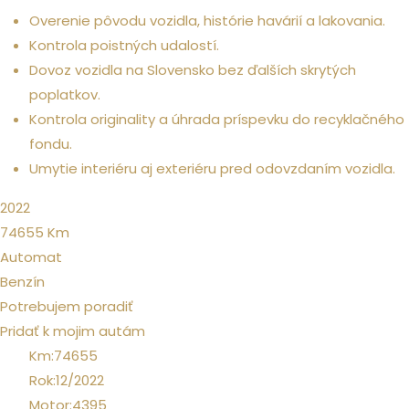
Overenie pôvodu vozidla, histórie havárií a lakovania.
Kontrola poistných udalostí.
Dovoz vozidla na Slovensko bez ďalších skrytých
poplatkov.
Kontrola originality a úhrada príspevku do recyklačného
fondu.
Umytie interiéru aj exteriéru pred odovzdaním vozidla.
2022
74655
Km
Automat
Benzín
Potrebujem poradiť
Pridať k mojim autám
Km:
74655
Rok:
12/2022
Motor:
4395