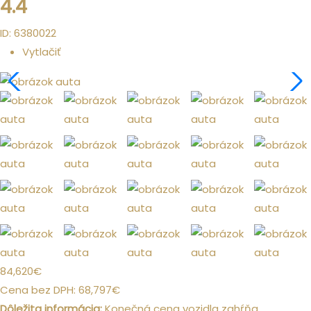
4.4
ID: 6380022
Vytlačiť
84,620
€
Cena bez DPH:
68,797
€
Dôležita informácia:
Konečná cena vozidla zahŕňa