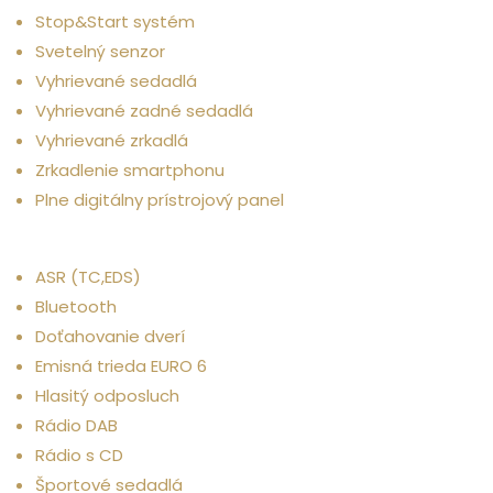
Stop&Start systém
Svetelný senzor
Vyhrievané sedadlá
Vyhrievané zadné sedadlá
Vyhrievané zrkadlá
Zrkadlenie smartphonu
Plne digitálny prístrojový panel
Iné
ASR (TC,EDS)
Bluetooth
Doťahovanie dverí
Emisná trieda EURO 6
Hlasitý odposluch
Rádio DAB
Rádio s CD
Športové sedadlá