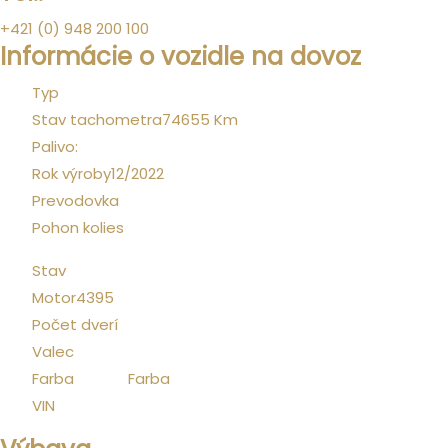
+421 (0) 948 200 100
Informácie o vozidle na dovoz
Typ
SUV
Stav tachometra
74655
Km
Palivo:
Benzín
Rok výroby
12/2022
Prevodovka
Automat
Pohon kolies
4x4
Stav
null
Motor
4395
Počet dverí
5
Valec
460
Farba
zelená
Farba
VIN