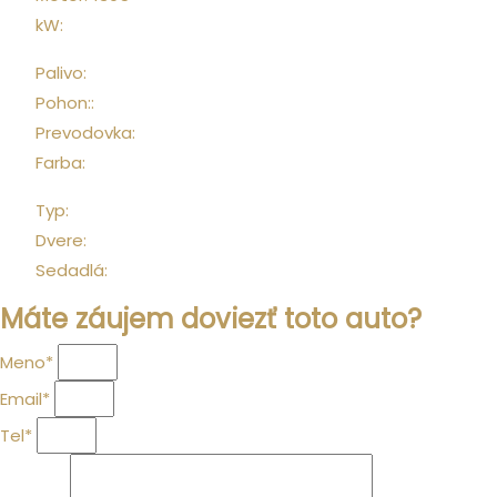
kW:
460
Palivo:
Benzín
Pohon::
4x4
Prevodovka:
Automat
Farba:
zelená
Typ:
SUV
Dvere:
5
Sedadlá:
5
Máte záujem doviezť toto auto?
Meno*
Email*
Tel*