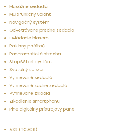
Masážne sedadlá
Multifunkčný volant
Navigačný systém
Odvetrávané predné sedadlá
Ovládanie hlasom
Palubný počítač
Panoramatická strecha
Stop&Start systém
Svetelný senzor
Vyhrievané sedadlá
Vyhrievané zadné sedadlá
Vyhrievané zrkadlá
Zrkadlenie smartphonu
Plne digitálny prístrojový panel
Iné
ASR (TC,EDS)