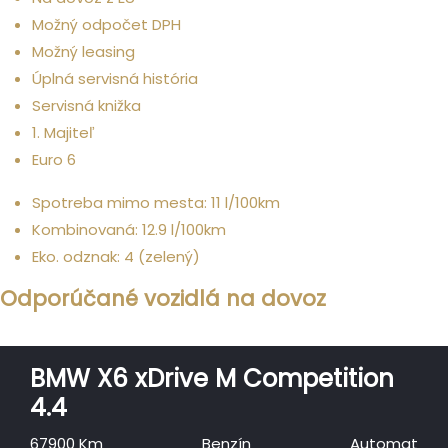
Možný odpočet DPH
Možný leasing
Úplná servisná história
Servisná knižka
1. Majiteľ
Euro 6
Spotreba mimo mesta: 11 l/100km
Kombinovaná: 12.9 l/100km
Eko. odznak: 4 (zelený)
Odporúčané vozidlá na dovoz
BMW X6 xDrive M Competition
4.4
67900 Km
Benzín
Automat