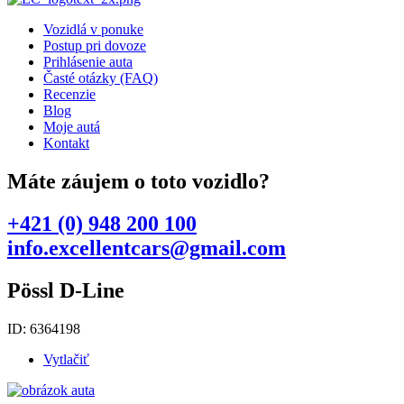
Vozidlá v ponuke
Postup pri dovoze
Prihlásenie auta
Časté otázky (FAQ)
Recenzie
Blog
Moje autá
Kontakt
Máte záujem o toto vozidlo?
+421 (0) 948 200 100
info.excellentcars@gmail.com
Pössl D-Line
ID: 6364198
Vytlačiť