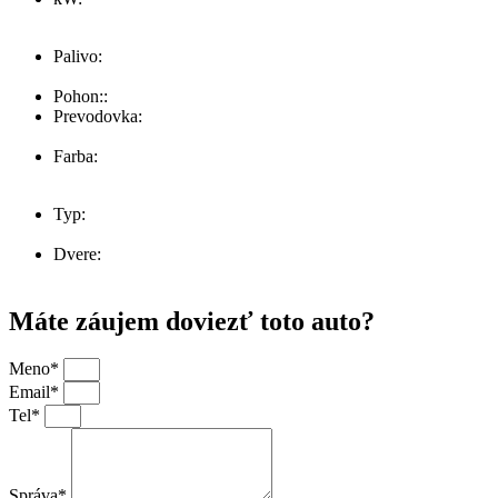
121
Palivo:
Diesel
Pohon::
Prevodovka:
Manuál
Farba:
šedá
Typ:
-
Dvere:
0
Máte záujem doviezť toto auto?
Meno*
Email*
Tel*
Správa*