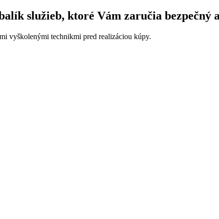
alík služieb, ktoré Vám zaručia bezpečný 
imi vyškolenými technikmi pred realizáciou kúpy.
.