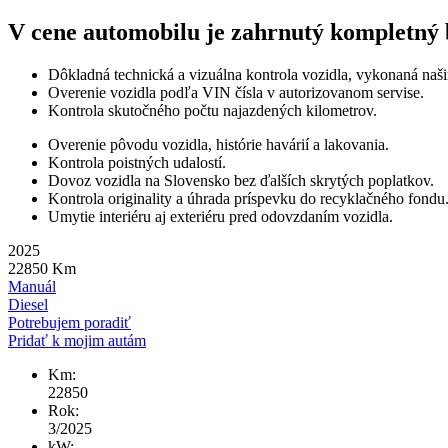
V cene automobilu je zahrnutý kompletný b
Dôkladná technická a vizuálna kontrola vozidla, vykonaná naš
Overenie vozidla podľa VIN čísla v autorizovanom servise.
Kontrola skutočného počtu najazdených kilometrov.
Overenie pôvodu vozidla, histórie havárií a lakovania.
Kontrola poistných udalostí.
Dovoz vozidla na Slovensko bez ďalších skrytých poplatkov.
Kontrola originality a úhrada príspevku do recyklačného fondu
Umytie interiéru aj exteriéru pred odovzdaním vozidla.
2025
22850
Km
Manuál
Diesel
Potrebujem poradiť
Pridať k mojim autám
Km:
22850
Rok:
3/2025
kW: