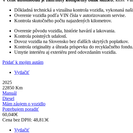
Dôkladná technická a vizuálna kontrola vozidla, vykonaná naš
Overenie vozidla podľa VIN čísla v autorizovanom servise.
Kontrola skutočného počtu najazdených kilometrov.
Overenie pôvodu vozidla, histórie havárií a lakovania.
Kontrola poistných udalostí.
Dovoz vozidla na Slovensko bez ďalších skrytých poplatkov.
Kontrola originality a úhrada príspevku do recyklačného fondu
Umytie interiéru aj exteriéru pred odovzdaním vozidla.
Pridať k mojim autám
Vytlačiť
2025
22850
Km
Manuál
Diesel
Mám záujem o vozidlo
Potrebujem poradiť
60,040
€
Cena bez DPH:
48,813
€
Vytlačiť