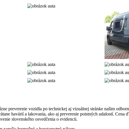
zne preverenie vozidla po technickej aj vizuálnej stránke našim odbo
tane havárií a lakovania, ako aj preverenie poistných udalostí. Cena 
avenie slovenského osvedčenia o evidencii.
m zaručia bezpečný a bezstarostný nákup: