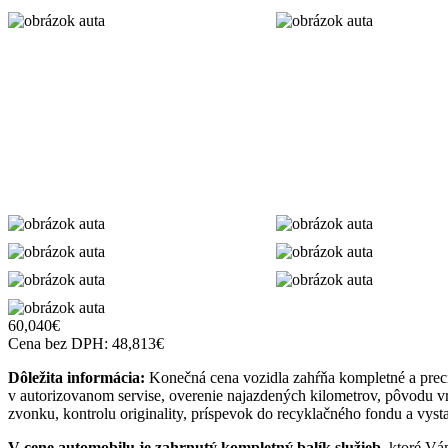
60,040
€
Cena bez DPH:
48,813
€
Dôležita informácia:
Konečná cena vozidla zahŕňa kompletné a precí
v autorizovanom servise, overenie najazdených kilometrov, pôvodu vrá
zvonku, kontrolu originality, príspevok do recyklačného fondu a vyst
V cene automobilu je zahrnutý kompletný balík služieb
, ktoré Vá