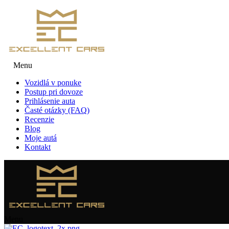
Menu
Vozidlá v ponuke
Postup pri dovoze
Prihlásenie auta
Časté otázky (FAQ)
Recenzie
Blog
Moje autá
Kontakt
Menu