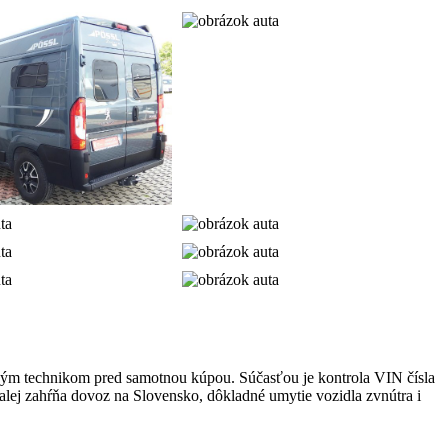
rným technikom pred samotnou kúpou. Súčasťou je kontrola VIN čísla
ďalej zahŕňa dovoz na Slovensko, dôkladné umytie vozidla zvnútra i