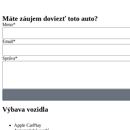
3
Máte záujem doviezť toto auto?
Meno*
Email*
Správa*
Výbava vozidla
Komfort
Apple CarPlay