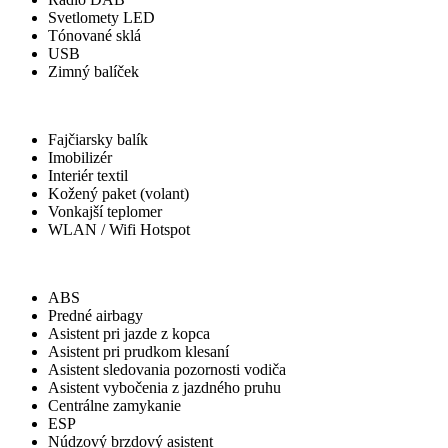
Svetlomety LED
Tónované sklá
USB
Zimný balíček
Ostatné
Fajčiarsky balík
Imobilizér
Interiér textil
Kožený paket (volant)
Vonkajší teplomer
WLAN / Wifi Hotspot
Bezpečnosť
ABS
Predné airbagy
Asistent pri jazde z kopca
Asistent pri prudkom klesaní
Asistent sledovania pozornosti vodiča
Asistent vybočenia z jazdného pruhu
Centrálne zamykanie
ESP
Núdzový brzdový asistent