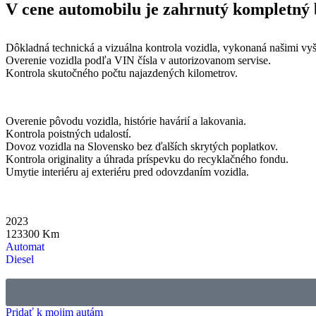
V cene automobilu je zahrnutý kompletný b
Dôkladná technická a vizuálna kontrola vozidla, vykonaná našimi vyš
Overenie vozidla podľa VIN čísla v autorizovanom servise.
Kontrola skutočného počtu najazdených kilometrov.
Overenie pôvodu vozidla, histórie havárií a lakovania.
Kontrola poistných udalostí.
Dovoz vozidla na Slovensko bez ďalších skrytých poplatkov.
Kontrola originality a úhrada príspevku do recyklačného fondu.
Umytie interiéru aj exteriéru pred odovzdaním vozidla.
2023
123300
Km
Automat
Diesel
Pridať k mojim autám