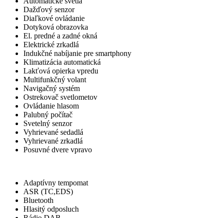
Automatické svetlá
Dažďový senzor
Diaľkové ovládanie
Dotyková obrazovka
El. predné a zadné okná
Elektrické zrkadlá
Indukčné nabíjanie pre smartphony
Klimatizácia automatická
Lakťová opierka vpredu
Multifunkčný volant
Navigačný systém
Ostrekovač svetlometov
Ovládanie hlasom
Palubný počítač
Svetelný senzor
Vyhrievané sedadlá
Vyhrievané zrkadlá
Posuvné dvere vpravo
Iné
Adaptívny tempomat
ASR (TC,EDS)
Bluetooth
Hlasitý odposluch
Rádio DAB