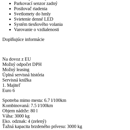
Parkovací senzor zadný
Posilovač riadenia
Svetlomety do hmly
Svietenie denné LED
Systém tiesňového volania
Varovanie o vzdialenosti
Doplňujúce informácie
Na dovoz z EU
Možný odpočet DPH
Možný leasing
Úplná servisná história
Servisná knižka
1. Majiteľ
Euro 6
Spotreba mimo mesta: 6.7 l/100km
Kombinovaná: 7.5 l/100km
Objem nádrže: 80 l
Váha: 3000 kg
Eko. odznak: 4 (zelený)
Ťažná kapacita brzdeného prívesu: 3000 kg