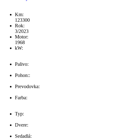
Km:
123300
Rok:
3/2023
Motor:
1968
kW:
110
Palivo:
Diesel
Pohon::
Predných kolies
Prevodovka:
Automat
Farba:
biela
Typ:
MPV/VAN
Dvere:
4
Sedadlá: