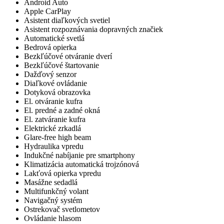
Android Auto
Apple CarPlay
Asistent diaľkových svetiel
Asistent rozpoznávania dopravných značiek
Automatické svetlá
Bedrová opierka
Bezkľúčové otváranie dverí
Bezkľúčové štartovanie
Dažďový senzor
Diaľkové ovládanie
Dotyková obrazovka
El. otváranie kufra
El. predné a zadné okná
El. zatváranie kufra
Elektrické zrkadlá
Glare-free high beam
Hydraulika vpredu
Indukčné nabíjanie pre smartphony
Klimatizácia automatická trojzónová
Lakťová opierka vpredu
Masážne sedadlá
Multifunkčný volant
Navigačný systém
Ostrekovač svetlometov
Ovládanie hlasom