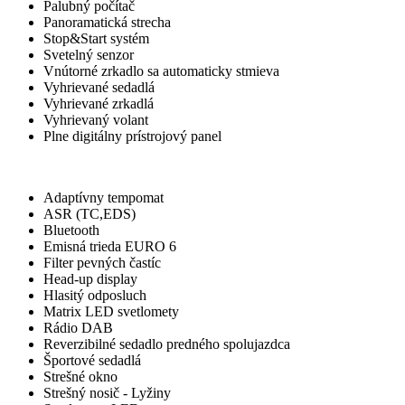
Palubný počítač
Panoramatická strecha
Stop&Start systém
Svetelný senzor
Vnútorné zrkadlo sa automaticky stmieva
Vyhrievané sedadlá
Vyhrievané zrkadlá
Vyhrievaný volant
Plne digitálny prístrojový panel
Iné
Adaptívny tempomat
ASR (TC,EDS)
Bluetooth
Emisná trieda EURO 6
Filter pevných častíc
Head-up display
Hlasitý odposluch
Matrix LED svetlomety
Rádio DAB
Reverzibilné sedadlo predného spolujazdca
Športové sedadlá
Strešné okno
Strešný nosič - Lyžiny