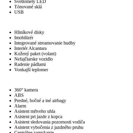
Svetlomety LED
Tónované sklá
USB
Ostatné
Hliníkové disky
Imobilizér
Integrované streamovanie hudby
Interiér Alcantara
Kožený paket (volant)
Nefajčiarske vozidlo
Radenie pádlami
Vonkajší teplomer
Bezpečnosť
360° kamera
ABS
Predné, bočné a iné airbagy
Alarm
Asistent mŕtveho uhla
Asistent pri jazde z kopca
Asistent sledovania pozornosti vodiča
Asistent vybočenia z jazdného pruhu
Centrálne zamykanie