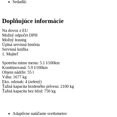
Sedadlá:
5
Doplňujúce informácie
Na dovoz z EU
Možný odpočet DPH
Možný leasing
Úplná servisná história
Servisná knižka
1. Majiteľ
Spotreba mimo mesta: 5.1 l/100km
Kombinovaná: 5.9 l/100km
Objem nádrže: 55 l
Váha: 1677 kg
Eko. odznak: 4 (zelený)
Ťažná kapacita brzdeného prívesu: 2100 kg
Ťažná kapacita bez bŕzd: 750 kg
Komfort
Adaptívne natáčanie svetlometov