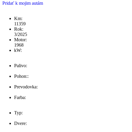
Pridať k mojim autám
Km:
11359
Rok:
3/2025
Motor:
1968
kW:
110
Palivo:
Diesel
Pohon::
Predných kolies
Prevodovka:
Automat (7 .st)
Farba:
šedá
Typ:
SUV
Dvere:
5