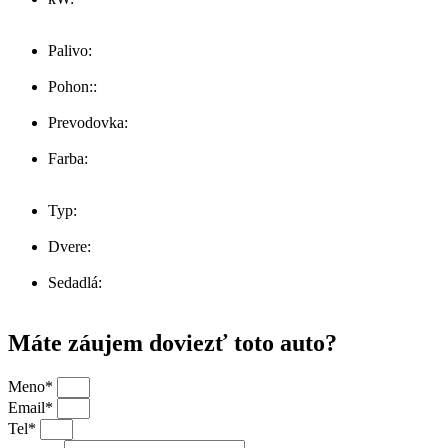
105
Palivo:
Hybrid - Ben./Elekt.
Pohon::
Predných kolies
Prevodovka:
Automat
Farba:
čierna
Typ:
SUV
Dvere:
5
Sedadlá:
5
Máte záujem doviezť toto auto?
Meno*
Email*
Tel*