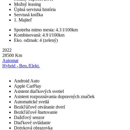
Možný leasing
Úplná servisná história
Servisná knižka
1. Majiteľ
Spotreba mimo mesta: 4.3 l/100km
Kombinovaná: 4.9 l/100km
Eko. odznak: 4 (zelený)
2022
28500
Km
Automat
Hybrid - Ben./Elekt.
Komfort
Android Auto
Apple CarPlay
Asistent diaľkových svetiel
Asistent rozpoznávania dopravných značiek
Automatické svetlá
Bezkľúčové otváranie dverí
Bezkľúčové štartovanie
Dažďový senzor
Diaľkové ovládanie
Dotyková obrazovka