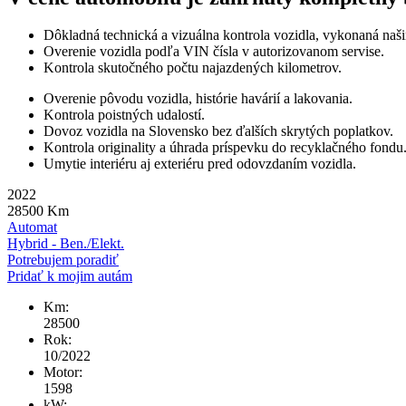
Dôkladná technická a vizuálna kontrola vozidla, vykonaná naš
Overenie vozidla podľa VIN čísla v autorizovanom servise.
Kontrola skutočného počtu najazdených kilometrov.
Overenie pôvodu vozidla, histórie havárií a lakovania.
Kontrola poistných udalostí.
Dovoz vozidla na Slovensko bez ďalších skrytých poplatkov.
Kontrola originality a úhrada príspevku do recyklačného fondu
Umytie interiéru aj exteriéru pred odovzdaním vozidla.
2022
28500
Km
Automat
Hybrid - Ben./Elekt.
Potrebujem poradiť
Pridať k mojim autám
Km:
28500
Rok:
10/2022
Motor:
1598
kW: