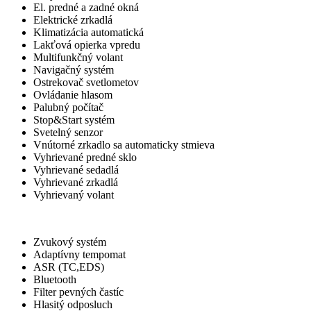
El. predné a zadné okná
Elektrické zrkadlá
Klimatizácia automatická
Lakťová opierka vpredu
Multifunkčný volant
Navigačný systém
Ostrekovač svetlometov
Ovládanie hlasom
Palubný počítač
Stop&Start systém
Svetelný senzor
Vnútorné zrkadlo sa automaticky stmieva
Vyhrievané predné sklo
Vyhrievané sedadlá
Vyhrievané zrkadlá
Vyhrievaný volant
Iné
Zvukový systém
Adaptívny tempomat
ASR (TC,EDS)
Bluetooth
Filter pevných častíc
Hlasitý odposluch