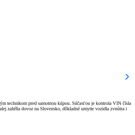
rným technikom pred samotnou kúpou. Súčasťou je kontrola VIN čísla
ďalej zahŕňa dovoz na Slovensko, dôkladné umytie vozidla zvnútra i