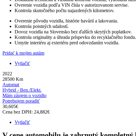
Overenie vozidla podľa VIN čísla v autorizovanom servise.
Kontrola skutočného počtu najazdených kilometrov.
Overenie pôvodu vozidla, histórie havárií a lakovania.
Kontrola poistných udalostí.
Dovoz vozidla na Slovensko bez ďalších skrytých poplatkov.
Kontrola originality a úhrada príspevku do recyklačného fondu
Umytie interiéru aj exteriéru pred odovzdaním vozidla.
Pridať k mojim autám
Vytlačiť
2022
28500
Km
Automat
Hybrid - Ben./Elekt.
Mám záujem o vozidlo
Potrebujem poradiť
30,605
€
Cena bez DPH:
24,882
€
Vytlačiť
V cene automobilu je zahrnutý kompletný b