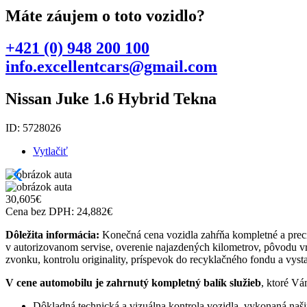
Máte záujem o toto vozidlo?
+421 (0) 948 200 100
info.excellentcars@gmail.com
Nissan Juke 1.6 Hybrid Tekna
ID: 5728026
Vytlačiť
30,605
€
Cena bez DPH:
24,882
€
Dôležita informácia:
Konečná cena vozidla zahŕňa kompletné a precí
v autorizovanom servise, overenie najazdených kilometrov, pôvodu vrá
zvonku, kontrolu originality, príspevok do recyklačného fondu a vyst
V cene automobilu je zahrnutý kompletný balík služieb
, ktoré Vá
Dôkladná technická a vizuálna kontrola vozidla, vykonaná naš