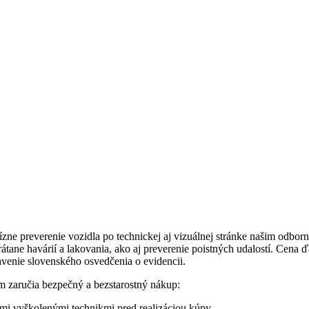
zne preverenie vozidla po technickej aj vizuálnej stránke našim odbo
tane havárií a lakovania, ako aj preverenie poistných udalostí. Cena 
avenie slovenského osvedčenia o evidencii.
m zaručia bezpečný a bezstarostný nákup:
imi vyškolenými technikmi pred realizáciou kúpy.