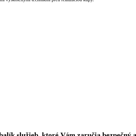
.
alík služieb, ktoré Vám zaručia bezpečný 