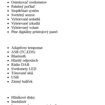
Ostrekovač svetlometov
Palubný počítač
Stop&Start systém
Svetelný senzor
Vyhrievané sedadlá
Vyhrievané zrkadlá
Vyhrievaný volant
Plne digitálny prístrojový panel
Iné
Adaptívny tempomat
ASR (TC,EDS)
Bluetooth
Hlasitý odposluch
Rádio DAB
Svetlomety LED
Tónované sklá
USB
Zimný balíček
Ostatné
Hliníkové disky
Imobilizér