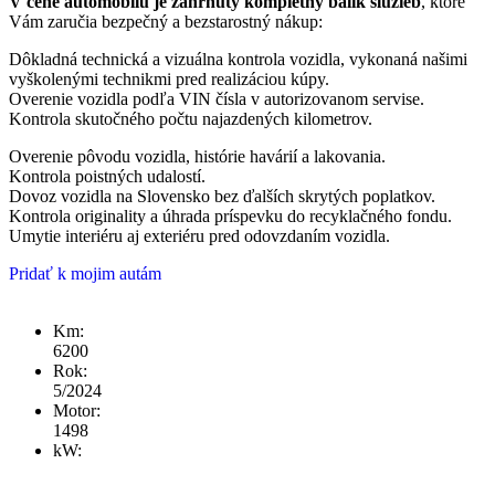
V cene automobilu je zahrnutý kompletný balík služieb
, ktoré
Vám zaručia bezpečný a bezstarostný nákup:
Dôkladná technická a vizuálna kontrola vozidla, vykonaná našimi
vyškolenými technikmi pred realizáciou kúpy.
Overenie vozidla podľa VIN čísla v autorizovanom servise.
Kontrola skutočného počtu najazdených kilometrov.
Overenie pôvodu vozidla, histórie havárií a lakovania.
Kontrola poistných udalostí.
Dovoz vozidla na Slovensko bez ďalších skrytých poplatkov.
Kontrola originality a úhrada príspevku do recyklačného fondu.
Umytie interiéru aj exteriéru pred odovzdaním vozidla.
Pridať k mojim autám
Km:
6200
Rok:
5/2024
Motor:
1498
kW:
85