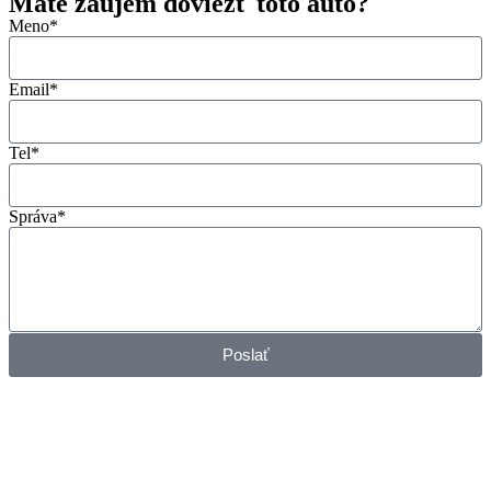
Máte záujem doviezť toto auto?
Meno*
Email*
Tel*
Správa*
Poslať