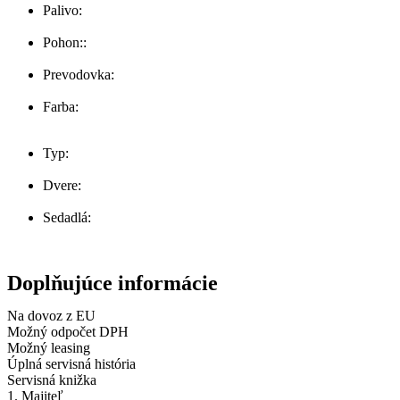
Palivo:
Benzín
Pohon::
Predných kolies
Prevodovka:
Manuál
Farba:
biela
Typ:
Sedan / Limuzína
Dvere:
5
Sedadlá:
5
Doplňujúce informácie
Na dovoz z EU
Možný odpočet DPH
Možný leasing
Úplná servisná história
Servisná knižka
1. Majiteľ