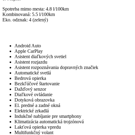
Spotreba mimo mesta: 4.8 l/100km
Kombinovaná: 5.5 l/100km
Eko. odznak: 4 (zelený)
Komfort
Android Auto
Apple CarPlay
Asistent diaľkových svetiel
Asistent rozjazdu
Asistent rozpoznávania dopravných značiek
Automatické svetlá
Bedrová opierka
Bezkľúčové štartovanie
Dažďový senzor
Diaľkové ovládanie
Dotyková obrazovka
El. predné a zadné okná
Elektrické zrkadlá
Indukčné nabíjanie pre smartphony
Klimatizácia automatická trojzónová
Lakťová opierka vpredu
Multifunkčný volant