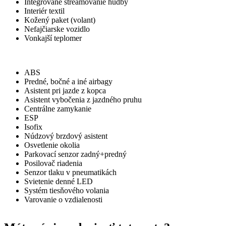
Integrované streamovanie hudby
Interiér textil
Kožený paket (volant)
Nefajčiarske vozidlo
Vonkajší teplomer
Bezpečnosť
ABS
Predné, bočné a iné airbagy
Asistent pri jazde z kopca
Asistent vybočenia z jazdného pruhu
Centrálne zamykanie
ESP
Isofix
Núdzový brzdový asistent
Osvetlenie okolia
Parkovací senzor zadný+predný
Posilovač riadenia
Senzor tlaku v pneumatikách
Svietenie denné LED
Systém tiesňového volania
Varovanie o vzdialenosti